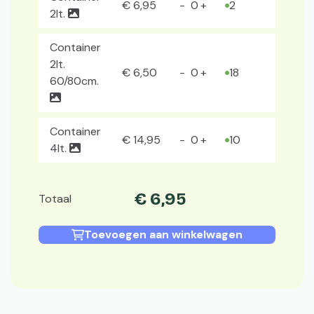
€
6
,
95
2
2lt.
Container
2lt.
€
6
,
50
18
60/80cm.
Container
€
14
,
95
10
4lt.
€
6
,
95
Totaal
Toevoegen aan winkelwagen