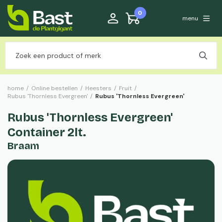
0
menu
home
/
Online bestellen
/
Heesters
/
Fruit
/
Rubus 'Thornless Evergreen'
/
Rubus 'Thornless Evergreen'
Rubus 'Thornless Evergreen'
Container 2lt.
Braam