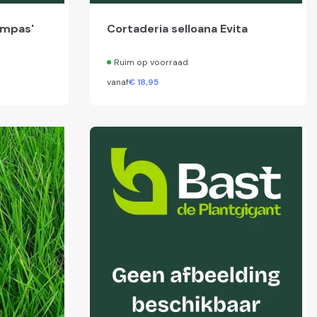
Pampas'
Cortaderia selloana Evita
Ruim op voorraad
vanaf
€
18,
95