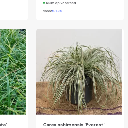
Ruim op voorraad
vanaf
€
1,
95
ta'
Carex oshimensis 'Everest'