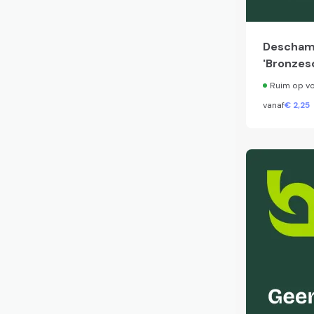
Descham
'Bronzesc
Ruim op v
vanaf
€
2,
25