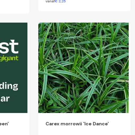
vanaf
€
2,
25
een'
Carex morrowii 'Ice Dance'