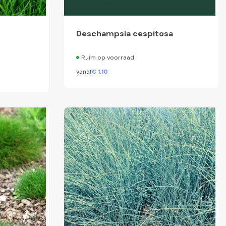
Deschampsia cespitosa
Ruim op voorraad
vanaf
€
1,
10