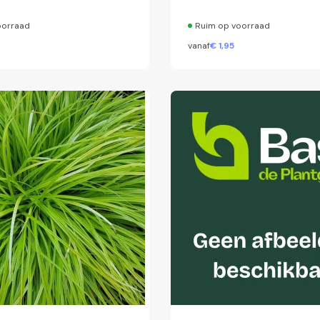
oorraad
Ruim op voorraad
vanaf
€
1,
95