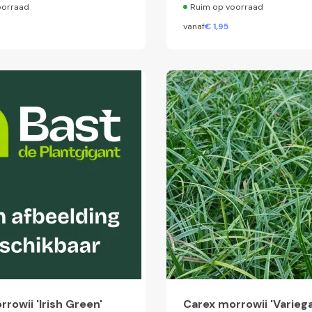
oorraad
Ruim op voorraad
vanaf
€
1,
95
rowii 'Irish Green'
Carex morrowii 'Variega