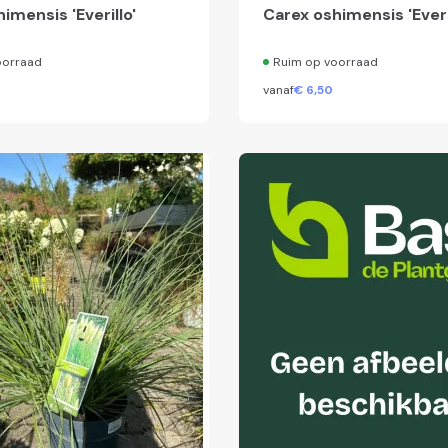
imensis 'Everillo'
Carex oshimensis 'Eve
oorraad
Ruim op voorraad
vanaf
€
6,
50