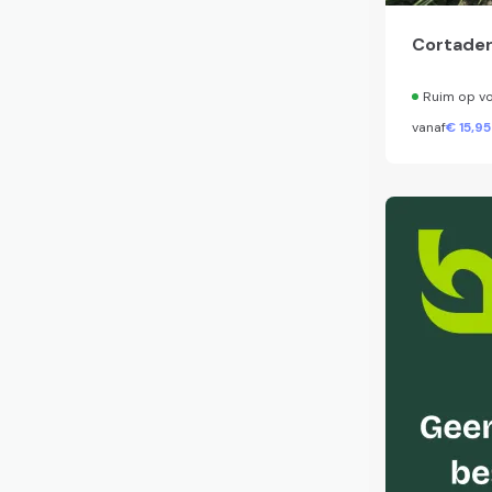
Cortaderi
Ruim op v
vanaf
€
15,
95