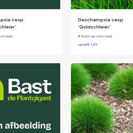
psia cesp.
Deschampsia cesp.
hleier'
'Goldschleier'
oorraad
Ruim op voorraad
vanaf
€
1,
95