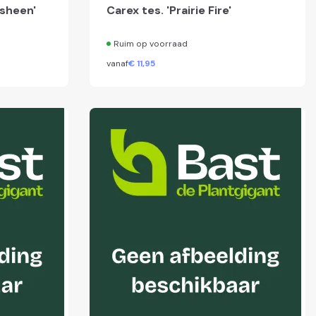
rsheen'
Carex tes. 'Prairie Fire'
Ruim op voorraad
vanaf
€
11,
95