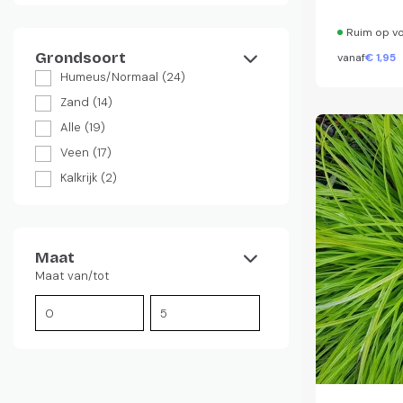
Ruim op v
Grondsoort
vanaf
€
1,
95
Humeus/Normaal
(24)
Zand
(14)
Alle
(19)
Veen
(17)
Kalkrijk
(2)
Maat
Maat van/tot