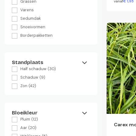
Grassen
vanaf
€
1,
95
Varens
Sedumdak
Snoeivormen
Borderpakketten
Standplaats
Half schaduw
(30)
Schaduw
(9)
Zon
(42)
Bloeikleur
Pluim
(12)
Carex mo
Aar
(20)