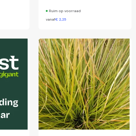
Ruim op voorraad
vanaf
€
2,
25