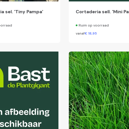
a sel. 'Tiny Pampa'
Cortaderia sell. 'Mini 
oorraad
Ruim op voorraad
vanaf
€
18,
95