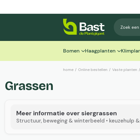
Bomen
Haagplanten
Klimpla
home
/
Online bestellen
/
Vaste planten
Grassen
Meer informatie over siergrassen
Structuur, beweging & winterbeeld • keuzehulp & 