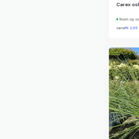
Carex osh
Ruim op v
vanaf
€
2,
95