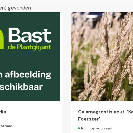
en) gevonden
dia
Calamagrostis acut. 'Ka
Foerster'
oorraad
Ruim op voorraad