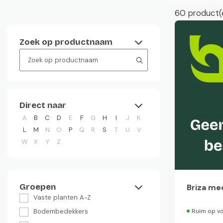
60
product(
Zoek op productnaam
Direct naar
A
B
C
D
E
F
G
H
I
J
K
L
M
N
O
P
Q
R
S
T
U
V
W
X
Y
Z
Groepen
Briza me
Vaste planten A-Z
Bodembedekkers
Ruim op v