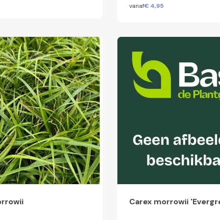
vanaf
€
4,
95
rrowii
Carex morrowii 'Evergr