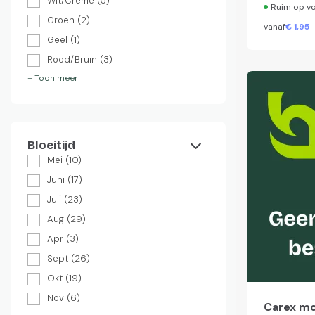
Wit/Creme
(5)
Ruim op v
Groen
(2)
vanaf
€
1,
95
Geel
(1)
Rood/Bruin
(3)
+ Toon meer
Bloeitijd
Mei
(10)
Juni
(17)
Juli
(23)
Aug
(29)
Apr
(3)
Sept
(26)
Okt
(19)
Nov
(6)
Carex mor