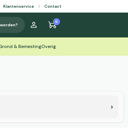
Klantenservice
|
Contact
0
t worden?
Grond & Bemesting
Overig