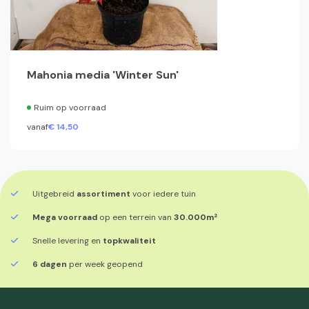
Mahonia media 'Winter Sun'
Ruim op voorraad
vanaf
€
14,
50
Uitgebreid
assortiment
voor iedere tuin
Mega voorraad
op een terrein van
30.000m²
Snelle levering en
topkwaliteit
6 dagen
per week geopend