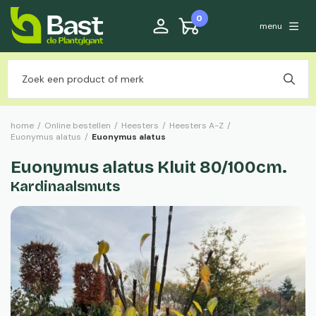
0
menu
home
/
Online bestellen
/
Heesters
/
Heesters A-Z
/
Euonymus alatus
/
Euonymus alatus
Euonymus alatus Kluit 80/100cm.
Kardinaalsmuts