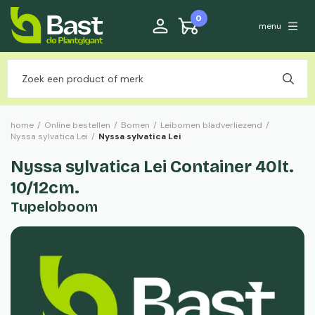
0
menu
home
/
Online bestellen
/
Bomen
/
Leibomen bladverliezend
/
Nyssa sylvatica Lei
/
Nyssa sylvatica Lei
Nyssa sylvatica Lei Container 40lt.
10/12cm.
Tupeloboom