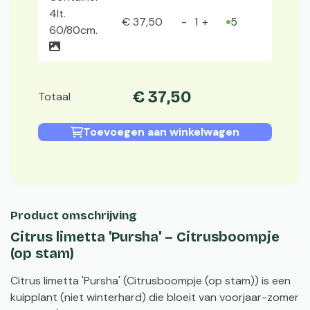
4lt.
€
37
,
50
5
60/80cm.
€
37
,
50
Totaal
Toevoegen aan winkelwagen
Product omschrijving
Citrus limetta 'Pursha' – Citrusboompje
(op stam)
Citrus limetta 'Pursha' (Citrusboompje (op stam)) is een
kuipplant (niet winterhard) die bloeit van voorjaar-zomer