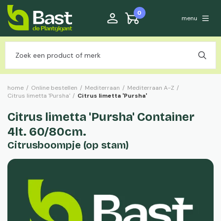
0
menu
home
/
Online bestellen
/
Mediterraan
/
Mediterraan A-Z
/
Citrus limetta 'Pursha'
/
Citrus limetta 'Pursha'
Citrus limetta 'Pursha' Container
4lt. 60/80cm.
Citrusboompje (op stam)