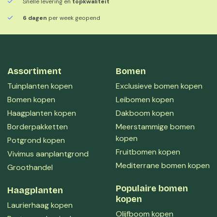
Snelle levering en
topkwaliteit
6 dagen
per week geopend
Assortiment
Bomen
Tuinplanten kopen
Exclusieve bomen kopen
Bomen kopen
Leibomen kopen
Haagplanten kopen
Dakboom kopen
Borderpakketten
Meerstammige bomen
kopen
Potgrond kopen
Fruitbomen kopen
Vivimus aanplantgrond
Mediterrane bomen kopen
Groothandel
Populaire bomen
Haagplanten
kopen
Laurierhaag kopen
Olijfboom kopen