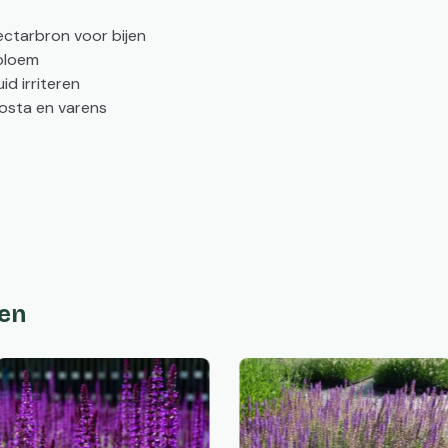
nectarbron voor bijen
jbloem
uid irriteren
osta en varens
ten