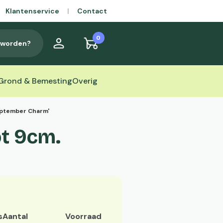
Klantenservice
|
Contact
0
t worden?
Grond & Bemesting
Overig
eptember Charm'
t 9cm.
s
Aantal
Voorraad