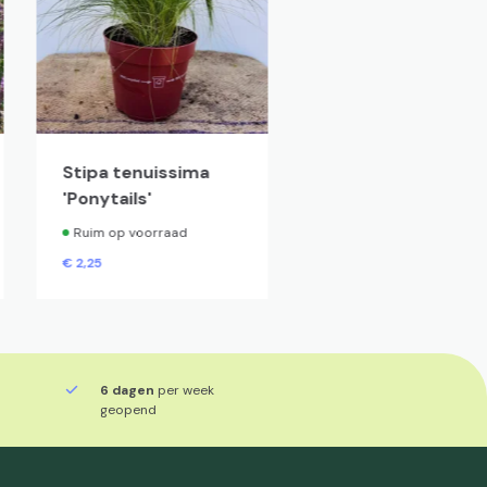
Stipa tenuissima
Thymus serpyllu
'Ponytails'
Ruim op voorraad
Ruim op voorraad
€
2,
25
€
2,
25
6 dagen
per week
geopend