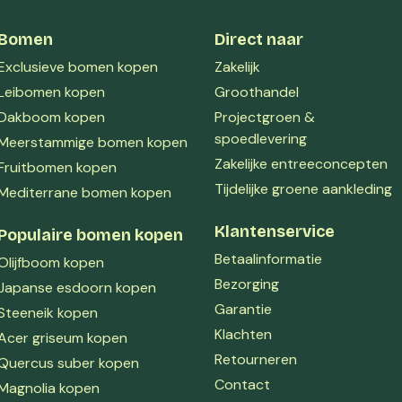
Bomen
Direct naar
Exclusieve bomen kopen
Zakelijk
Leibomen kopen
Groothandel
Dakboom kopen
Projectgroen &
spoedlevering
Meerstammige bomen kopen
Zakelijke entreeconcepten
Fruitbomen kopen
Tijdelijke groene aankleding
Mediterrane bomen kopen
Klantenservice
Populaire bomen kopen
Betaalinformatie
Olijfboom kopen
Bezorging
Japanse esdoorn kopen
Garantie
Steeneik kopen
Klachten
Acer griseum kopen
Retourneren
Quercus suber kopen
Contact
Magnolia kopen