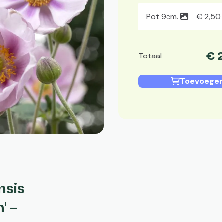
Pot 9cm.
€
2
,
50
€
Totaal
Toevoegen
nsis
' –