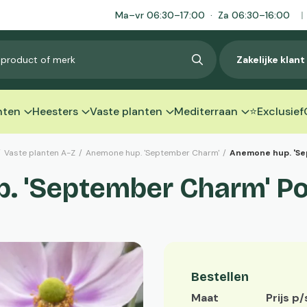
Ma–vr 06:30–17:00 · Za 06:30–16:00
|
Zakelijke klan
nten
Heesters
Vaste planten
Mediterraan
⭐Exclusief
/
Vaste planten A-Z
/
Anemone hup. 'September Charm'
/
Anemone hup. 'S
. 'September Charm' Po
Bestellen
Maat
Prijs p/