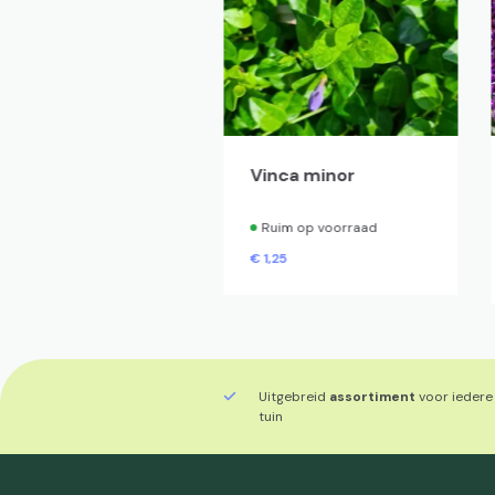
lleborus niger
Vinca minor
hristmas Carol'
Ruim op voorraad
Ruim op voorraad
€
1,
25
7,
50
Uitgebreid
assortiment
voor iedere
tuin