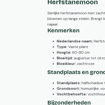
Herfstanemoon
Sierlijke herfstanemoon met zach
bloemen op lange stelen. Brengt kl
najaar.
Kenmerken
Nederlandse naam:
Herfs
Type:
Vaste plant
Hoogte:
60-80 cm
Bloeitijd:
augustus tot okt
Bloeikleur:
zachtroze
Standplaats en gron
Standplaats:
halfschaduw 
Grondsoort:
humusrijke, v
Vochtbehoefte:
vochthou
Bijzonderheden