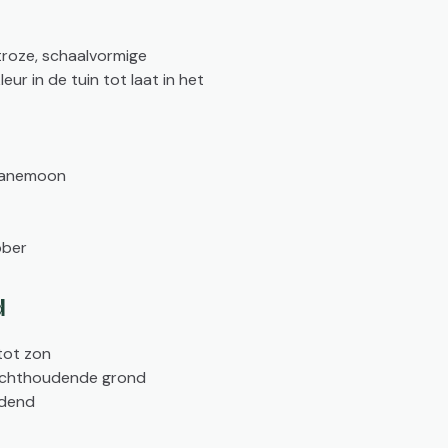
troze, schaalvormige
eur in de tuin tot laat in het
tanemoon
ober
d
tot zon
ochthoudende grond
dend