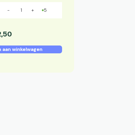
5
2
,
50
 aan winkelwagen