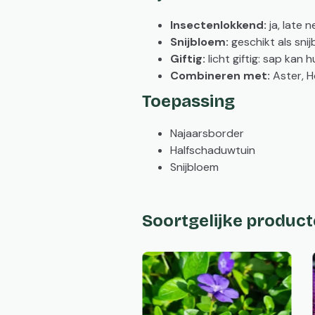
Insectenlokkend:
ja, late 
Snijbloem:
geschikt als sni
Giftig:
licht giftig: sap kan h
Combineren met:
Aster, H
Toepassing
Najaarsborder
Halfschaduwtuin
Snijbloem
Soortgelijke produc