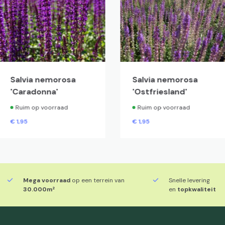
Salvia nemorosa
Salvia nemorosa
'Caradonna'
'Ostfriesland'
Ruim op voorraad
Ruim op voorraad
€
1,
95
€
1,
95
Mega voorraad
op een terrein van
Snelle levering
30.000m²
en
topkwaliteit