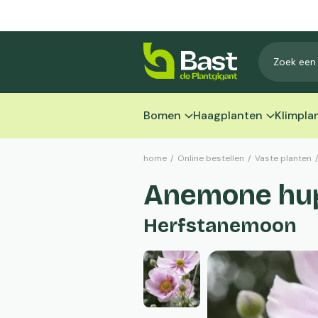
Bomen
Haagplanten
Klimpla
home
/
Online bestellen
/
Vaste planten
Anemone hup
Herfstanemoon