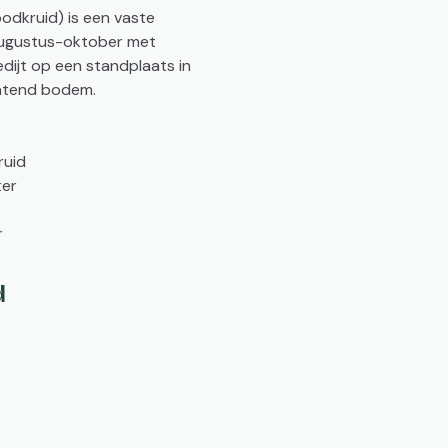
odkruid) is een vaste
 augustus-oktober met
dijt op een standplaats in
latend bodem.
uid
ter
r
d