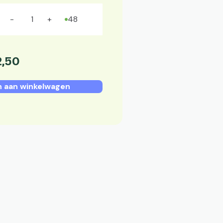
48
2
,
50
 aan winkelwagen