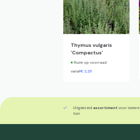
ampanula
Thymus vulgaris
rsicifolia 'Alba'
'Compactus'
Ruim op voorraad
Ruim op voorraad
naf
€
1,
96
vanaf
€
2,
25
Uitgebreid
assortiment
voor iedere
tuin