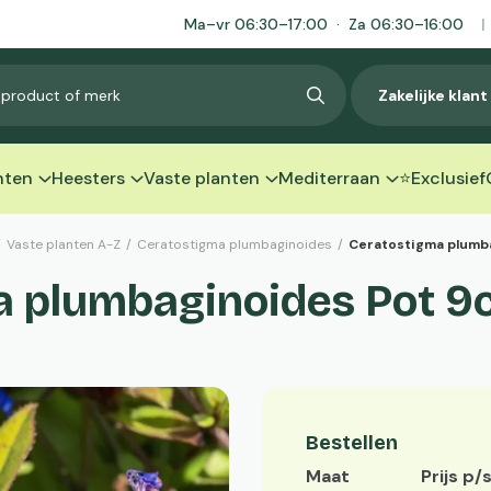
Ma–vr 06:30–17:00 · Za 06:30–16:00
|
Zakelijke klan
nten
Heesters
Vaste planten
Mediterraan
⭐Exclusief
/
Vaste planten A-Z
/
Ceratostigma plumbaginoides
/
Ceratostigma plumb
a plumbaginoides Pot 9
Bestellen
Maat
Prijs p/