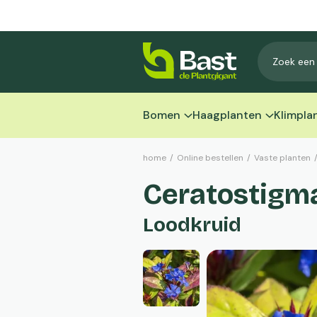
Bomen
Haagplanten
Klimpla
home
/
Online bestellen
/
Vaste planten
Ceratostigm
Loodkruid