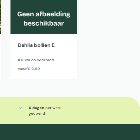
Dahlia bolllen E
Geranium 'Patricia
Ruim op voorraad
Ruim op voorraad
vanaf
€
9,
99
vanaf
€
3,
50
6 dagen
per week
geopend