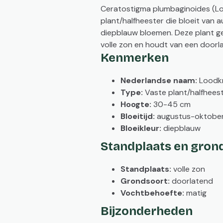
Ceratostigma plumbaginoides (Lo
plant/halfheester die bloeit van
diepblauw bloemen. Deze plant ge
volle zon en houdt van een door
Kenmerken
Nederlandse naam:
Loodkr
Type:
Vaste plant/halfhees
Hoogte:
30-45 cm
Bloeitijd:
augustus-oktobe
Bloeikleur:
diepblauw
Standplaats en gron
Standplaats:
volle zon
Grondsoort:
doorlatend
Vochtbehoefte:
matig
Bijzonderheden