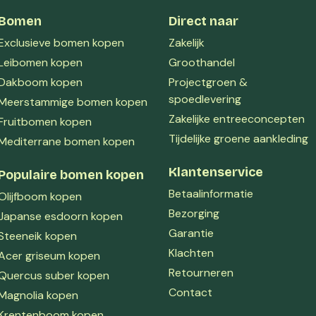
Bomen
Direct naar
Exclusieve bomen kopen
Zakelijk
Leibomen kopen
Groothandel
Dakboom kopen
Projectgroen &
spoedlevering
Meerstammige bomen kopen
Zakelijke entreeconcepten
Fruitbomen kopen
Tijdelijke groene aankleding
Mediterrane bomen kopen
Klantenservice
Populaire bomen kopen
Betaalinformatie
Olijfboom kopen
Bezorging
Japanse esdoorn kopen
Garantie
Steeneik kopen
Klachten
Acer griseum kopen
Retourneren
Quercus suber kopen
Contact
Magnolia kopen
Krentenboom kopen