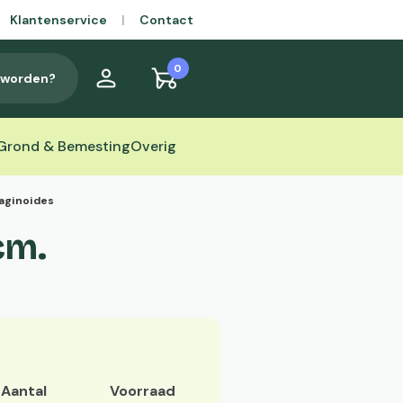
Klantenservice
|
Contact
0
t worden?
Grond & Bemesting
Overig
aginoides
cm.
s
Aantal
Voorraad