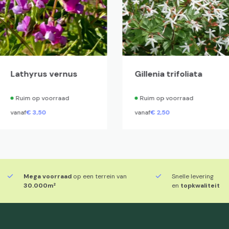
Lathyrus vernus
Gillenia trifoliata
Ruim op voorraad
Ruim op voorraad
vanaf
€
3,
50
vanaf
€
2,
50
Mega voorraad
op een terrein van
Snelle levering
30.000m²
en
topkwaliteit