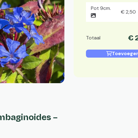
Pot 9cm.
€
2
,
50
€
Totaal
Toevoegen
mbaginoides –