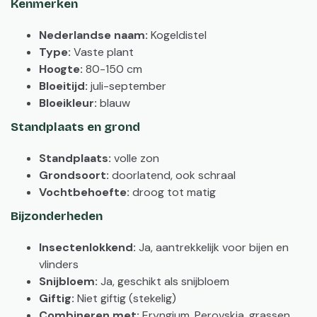
Kenmerken
Nederlandse naam:
Kogeldistel
Type:
Vaste plant
Hoogte:
80-150 cm
Bloeitijd:
juli-september
Bloeikleur:
blauw
Standplaats en grond
Standplaats:
volle zon
Grondsoort:
doorlatend, ook schraal
Vochtbehoefte:
droog tot matig
Bijzonderheden
Insectenlokkend:
Ja, aantrekkelijk voor bijen en
vlinders
Snijbloem:
Ja, geschikt als snijbloem
Giftig:
Niet giftig (stekelig)
Combineren met:
Eryngium, Perovskia, grassen