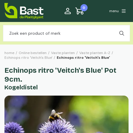
0
menu
home
/
Online bestellen
/
Vaste planten
/
Vaste planten A-Z
/
Echinops ritro 'Veitch's Blue'
/
Echinops ritro 'Veitch's Blue'
Echinops ritro 'Veitch's Blue' Pot
9cm.
Kogeldistel