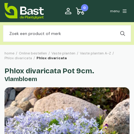
0
menu
home
/
Online bestellen
/
Vaste planten
/
Vaste planten A-Z
/
Phlox divaricata
/
Phlox divaricata
Phlox divaricata Pot 9cm.
Vlambloem