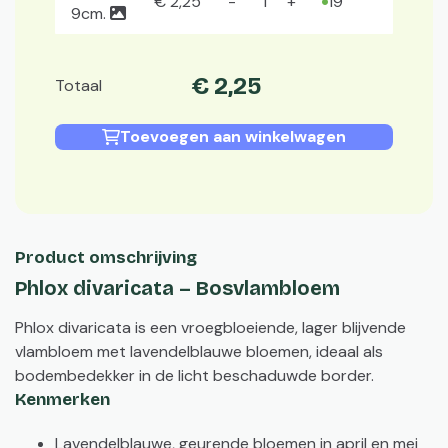
€
2
,
25
19
9cm.
€
2
,
25
Totaal
Toevoegen aan winkelwagen
Product omschrijving
Phlox divaricata – Bosvlambloem
Phlox divaricata is een vroegbloeiende, lager blijvende
vlambloem met lavendelblauwe bloemen, ideaal als
bodembedekker in de licht beschaduwde border.
Kenmerken
Lavendelblauwe, geurende bloemen in april en mei