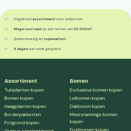
Uitgebreid
assortiment
voor iedere tuin
Mega voorraad
op een terrein van
30.000m²
Snelle levering en
topkwaliteit
6 dagen
per week geopend
Assortiment
Bomen
Tuinplanten kopen
Exclusieve bomen kopen
Bomen kopen
Leibomen kopen
Haagplanten kopen
Dakboom kopen
Borderpakketten
Meerstammige bomen
kopen
Potgrond kopen
Fruitbomen kopen
Vivimus aanplantgrond