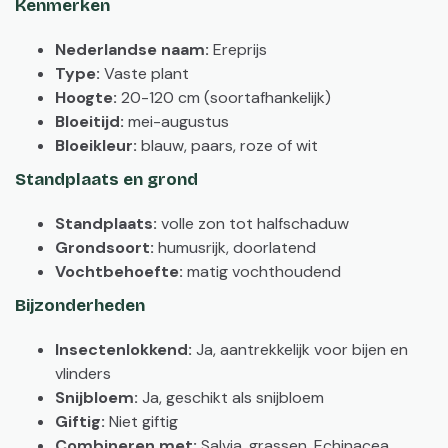
Kenmerken
Nederlandse naam:
Ereprijs
Type:
Vaste plant
Hoogte:
20-120 cm (soortafhankelijk)
Bloeitijd:
mei-augustus
Bloeikleur:
blauw, paars, roze of wit
Standplaats en grond
Standplaats:
volle zon tot halfschaduw
Grondsoort:
humusrijk, doorlatend
Vochtbehoefte:
matig vochthoudend
Bijzonderheden
Insectenlokkend:
Ja, aantrekkelijk voor bijen en
vlinders
Snijbloem:
Ja, geschikt als snijbloem
Giftig:
Niet giftig
Combineren met:
Salvia, grassen, Echinacea