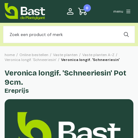
0
menu
home
/
Online bestellen
/
Vaste planten
/
Vaste planten A-Z
/
Veronica longif. 'Schneeriesin'
/
Veronica longif. 'Schneeriesin'
Veronica longif. 'Schneeriesin' Pot
9cm.
Ereprijs