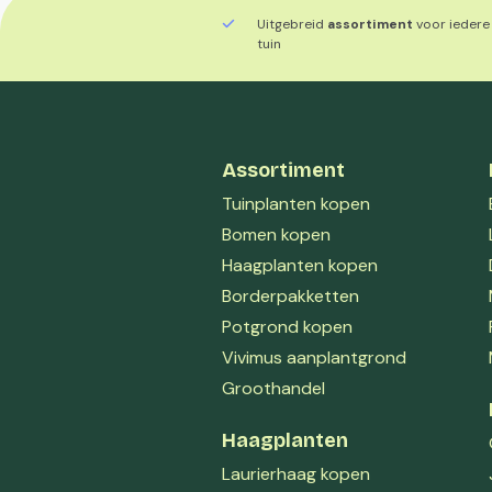
Uitgebreid
assortiment
voor iedere
tuin
Assortiment
Tuinplanten kopen
Bomen kopen
Haagplanten kopen
Borderpakketten
Potgrond kopen
Vivimus aanplantgrond
Groothandel
Haagplanten
Laurierhaag kopen