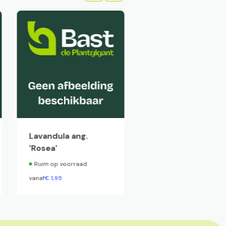
Lavandula ang.
Cupressus
'Rosea'
sempervirens
'Totem'
Ruim op voorraad
Ruim op voorraad
vanaf
€
1,
95
vanaf
€
89,
50