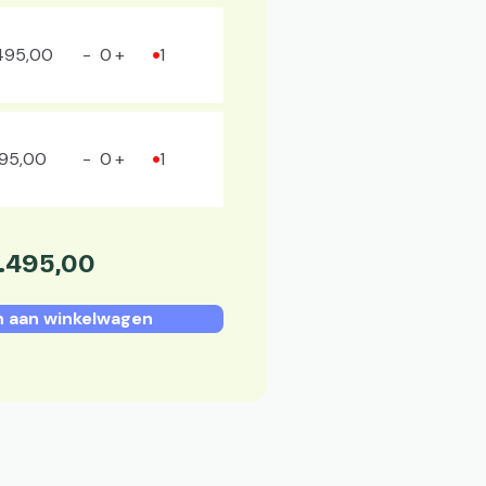
.495
,
00
1
195
,
00
1
1.495
,
00
 aan winkelwagen