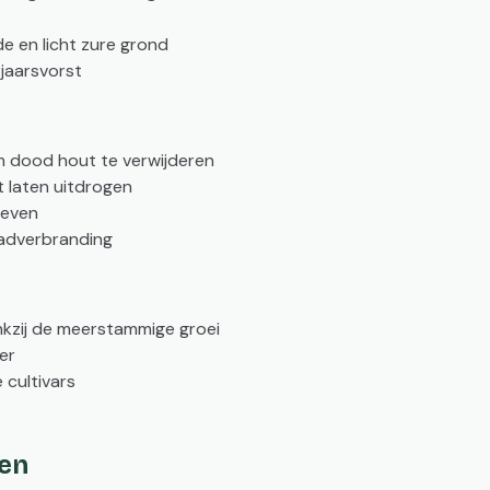
 en licht zure grond
jaarsvorst
om dood hout te verwijderen
t laten uitdrogen
geven
adverbranding
ankzij de meerstammige groei
ger
 cultivars
ten