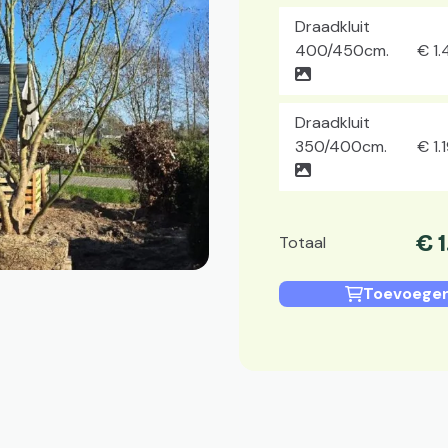
Draadkluit
400/450cm.
€
1
Draadkluit
350/400cm.
€
1.
€
Totaal
Toevoegen