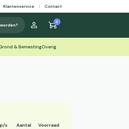
Klantenservice
|
Contact
0
t worden?
Grond & Bemesting
Overig
 p/s
Aantal
Voorraad