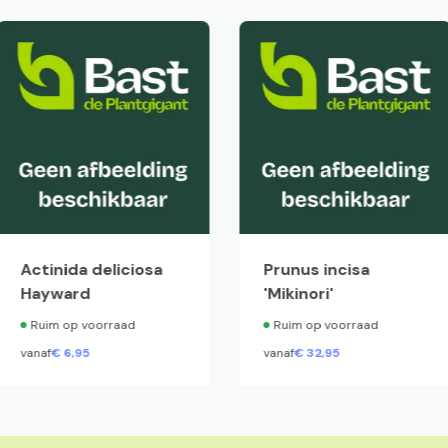
Actinida deliciosa
Prunus incisa
Hayward
'Mikinori'
Ruim op voorraad
Ruim op voorraad
vanaf
€
6,
95
vanaf
€
32,
95