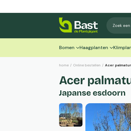
Bomen
Haagplanten
Klimpla
home
/
Online bestellen
/
Acer palmatu
Acer palma
Japanse esdoorn