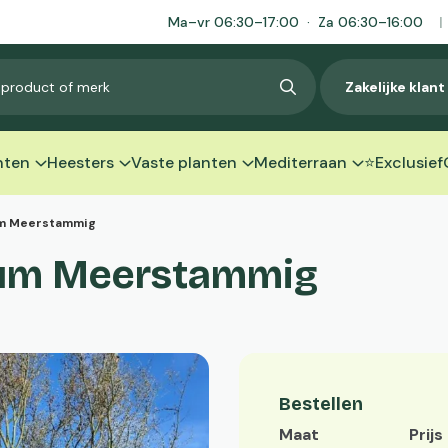
Ma–vr 06:30–17:00 · Za 06:30–16:00
|
Zakelijke klan
nten
Heesters
Vaste planten
Mediterraan
⭐Exclusief
m Meerstammig
tum Meerstammig
Bestellen
Maat
Prijs