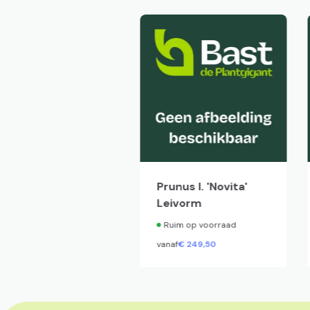
uercus palustris
Prunus l. 'Novita'
Leivorm
Ruim op voorraad
Ruim op voorraad
naf
€
99,
50
vanaf
€
249,
50