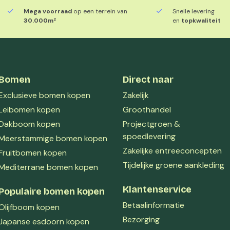
Mega voorraad
op een terrein van
Snelle levering
30.000m²
en
topkwaliteit
Bomen
Direct naar
Exclusieve bomen kopen
Zakelijk
Leibomen kopen
Groothandel
Dakboom kopen
Projectgroen &
spoedlevering
Meerstammige bomen kopen
Zakelijke entreeconcepten
Fruitbomen kopen
Tijdelijke groene aankleding
Mediterrane bomen kopen
Klantenservice
Populaire bomen kopen
Betaalinformatie
Olijfboom kopen
Bezorging
Japanse esdoorn kopen