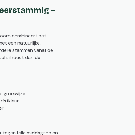
eerstammig –
oorn combineert het
met een natuurlijke,
erdere stammen vanaf de
meel silhouet dan de
e groeiwijze
rfstkleur
er
k tegen felle middagzon en