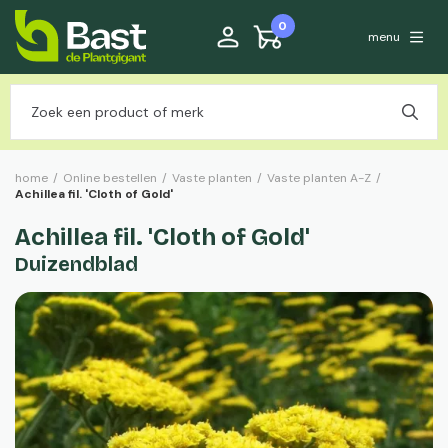
0
menu
home
/
Online bestellen
/
Vaste planten
/
Vaste planten A-Z
/
Achillea fil. 'Cloth of Gold'
Achillea fil. 'Cloth of Gold'
Duizendblad