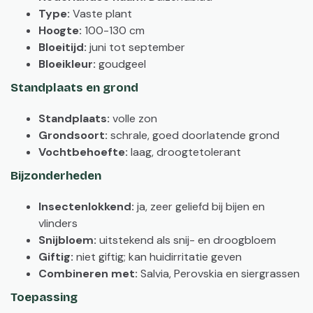
Type:
Vaste plant
Hoogte:
100-130 cm
Bloeitijd:
juni tot september
Bloeikleur:
goudgeel
Standplaats en grond
Standplaats:
volle zon
Grondsoort:
schrale, goed doorlatende grond
Vochtbehoefte:
laag, droogtetolerant
Bijzonderheden
Insectenlokkend:
ja, zeer geliefd bij bijen en
vlinders
Snijbloem:
uitstekend als snij- en droogbloem
Giftig:
niet giftig; kan huidirritatie geven
Combineren met:
Salvia, Perovskia en siergrassen
Toepassing