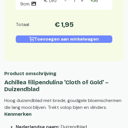
€
1
,
95
36
9cm.
€
1
,
95
Totaal
Toevoegen aan winkelwagen
Product omschrijving
Achillea filipendulina 'Cloth of Gold' –
Duizendblad
Hoog duizendblad met brede, goudgele bloemschermen
die lang mooi blijven. Trekt volop bijen en vlinders.
Kenmerken
Nederlandse naam:
Duizendblad