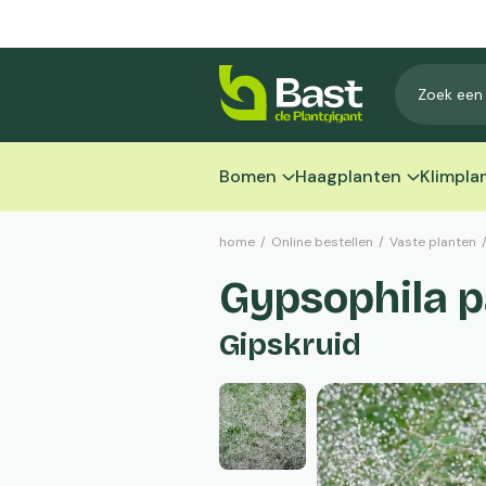
Bomen
Haagplanten
Klimpla
home
/
Online bestellen
/
Vaste planten
Gypsophila pa
Gipskruid