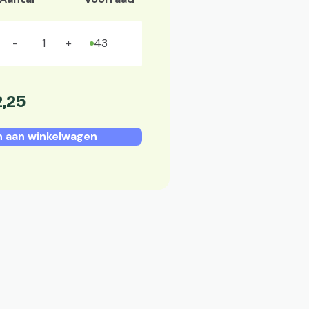
43
2
,
25
 aan winkelwagen