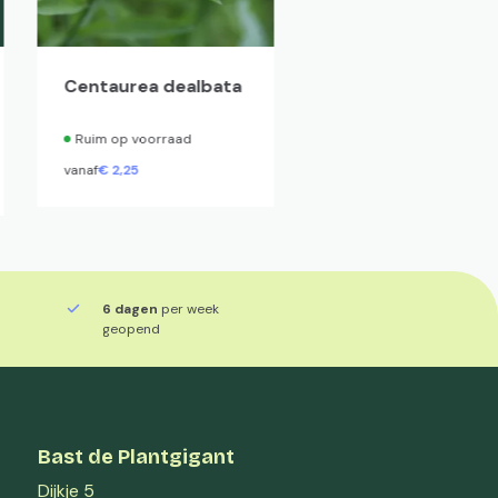
Centaurea dealbata
Heuchera 'Caramel
Ruim op voorraad
Ruim op voorraad
vanaf
€
2,
25
vanaf
€
3,
50
6 dagen
per week
geopend
Bast de Plantgigant
Dijkje 5