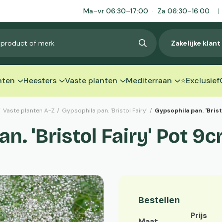
Ma–vr 06:30–17:00 · Za 06:30–16:00
|
Zakelijke klan
nten
Heesters
Vaste planten
Mediterraan
⭐Exclusief
/
Vaste planten A-Z
/
Gypsophila pan. 'Bristol Fairy'
/
Gypsophila pan. 'Bristo
n. 'Bristol Fairy' Pot 9c
Bestellen
Prijs
Maat