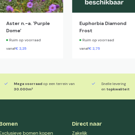
Aster n.-a. 'Purple
Euphorbia Diamond
Dome'
Frost
Ruim op voorraad
Ruim op voorraad
vanaf
€
2,
25
vanaf
€
2,
75
Mega voorraad
op een terrein van
Snelle levering
30.000m²
en
topkwaliteit
Bomen
Direct naar
Exclusieve bomen kopen
Zakelijk